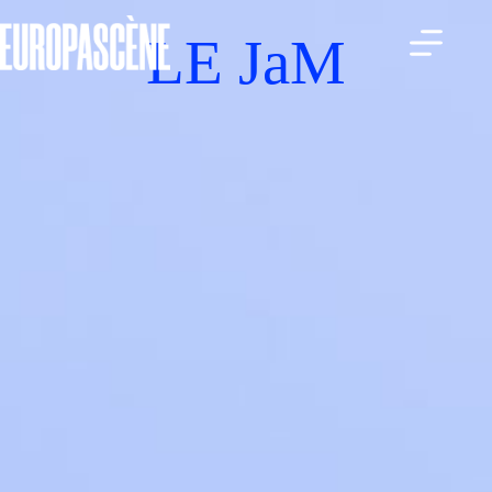
Passer
au
LE JaM
contenu